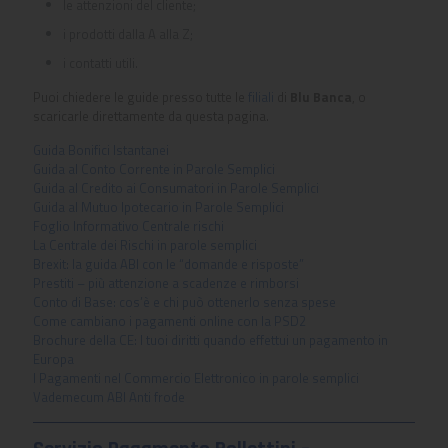
le attenzioni del cliente;
i prodotti dalla A alla Z;
i contatti utili.
Puoi chiedere le guide presso tutte le
filiali
di
Blu Banca
, o
scaricarle direttamente da questa pagina.
Guida Bonifici Istantanei
Guida al Conto Corrente in Parole Semplici
Guida al Credito ai Consumatori in Parole Semplici
Guida al Mutuo Ipotecario in Parole Semplici
Foglio Informativo Centrale rischi
La Centrale dei Rischi in parole semplici
Brexit: la guida ABI con le “domande e risposte”
Prestiti – più attenzione a scadenze e rimborsi
Conto di Base: cos’è e chi può ottenerlo senza spese
Come cambiano i pagamenti online con la PSD2
Brochure della CE: I tuoi diritti quando effettui un pagamento in
Europa
I Pagamenti nel Commercio Elettronico in parole semplici
Vademecum ABI Anti frode