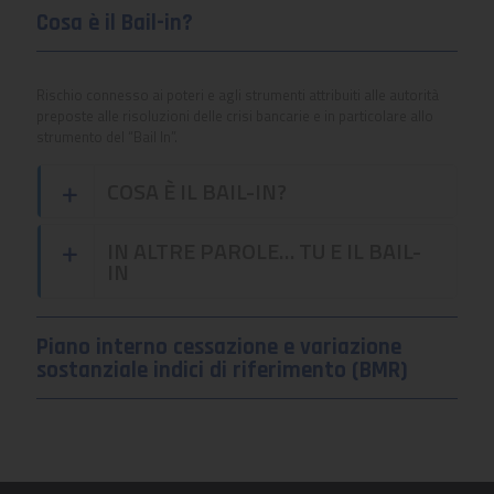
Cosa è il Bail-in?
Rischio connesso ai poteri e agli strumenti attribuiti alle autorità
preposte alle risoluzioni delle crisi bancarie e in particolare allo
strumento del “Bail In”.
COSA È IL BAIL-IN?
IN ALTRE PAROLE… TU E IL BAIL-
IN
Piano interno cessazione e variazione
sostanziale indici di riferimento (BMR)