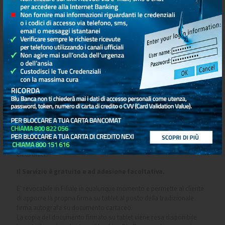
Trasparenza e comparabilità delle spese
relative al conto di pagamento (Direttiva
PAD ) – Terminologia standardizzata
europea
Firma Elettronica Avanzata: La Firma
Grafometrica
Blu Banca utilizza presso le proprie filiali il servizio di firma
elettronica avanzata delle contabili di sportello, che consente,
utilizzando un Tablet, di sostituire il formato cartaceo delle
contabili relative alle operazioni eseguite in filiale, con documenti
elettronici.
Il Servizio è gratuito e ad adesione facoltativa.
E’ revocabile in Filiale in qualunque momento e permette al cliente
di apporre la propria firma su tablet al posto della tradizionale
firma autografa su documento cartaceo.
La copia del documento firmato su tablet viene resa disponibile