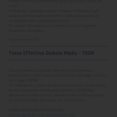
tramite il servizio di internet banking Blu Banca web oppure via
email.
Il cliente puo’ comunque sempre richiedere in filiale una copia
cartacea dei documenti sottoscritti e/o della dichiarazione di
accettazione delle condizioni del servizio.
Per ulteriori informazioni e’ possibile scaricare il seguente
documento informativo:
Pagina web per FEA
Tasso Effettivo Globale Medio – TEGM
Tasso di interesse pubblicato ogni tre mesi dal Ministero
dell’Economia e delle Finanze come previsto dalla legge sull’usura
(art.2 legge 108/96).
Per verificare se un tasso di interesse è usurario e, quindi, vietato,
bisogna individuare, tra tutti quelli pubblicati, il TEGM degli
affidamenti in conto corrente, aumentarlo della metà e accertare
che quanto richiesto dalla banca non sia superiore.
ULTIMA VARIAZIONI TASSI IN ESSERE
Tassi in vigore dal 01/07/2026 al 30/09/2026