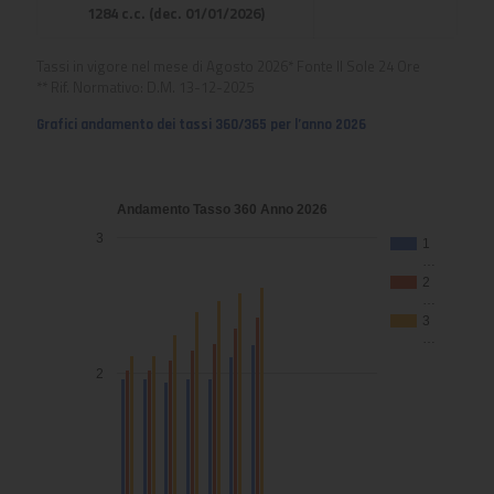
1284 c.c. (dec. 01/01/2026)
Tassi in vigore nel mese di Agosto 2026* Fonte Il Sole 24 Ore
** Rif. Normativo: D.M. 13-12-2025
Grafici andamento dei tassi 360/365 per l’anno 2026
Andamento Tasso 360 Anno 2026
3
1
…
2
…
3
…
2