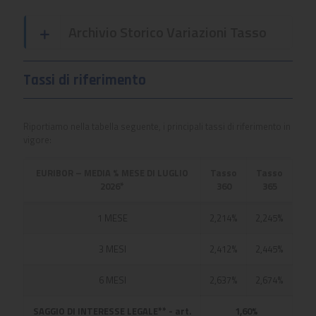
Archivio Storico Variazioni Tasso
Tassi di riferimento
Riportiamo nella tabella seguente, i principali tassi di riferimento in
vigore:
EURIBOR – MEDIA % MESE DI LUGLIO
Tasso
Tasso
2026*
360
365
1 MESE
2,214%
2,245%
3 MESI
2,412%
2,445%
6 MESI
2,637%
2,674%
SAGGIO DI INTERESSE LEGALE** - art.
1,60%