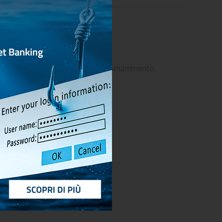
e comuni:
on specificato quale ad esempio: smarrimento,
ne richiesta