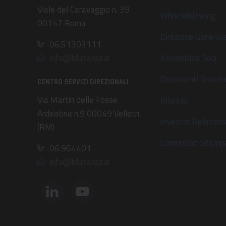
Viale del Caravaggio n. 39
Whistleblowing
00147 Roma
Direzione General
06.51303111
Assemblea Soci
info@blubanca.it
Documenti Societa
CENTRO SERVIZI DIREZIONALI
Via Martiri delle Fosse
Bilancio
Ardeatine n.9 00049 Velletri
Investor Relation
(RM)
Comunicati Stamp
06.964401
info@blubanca.it