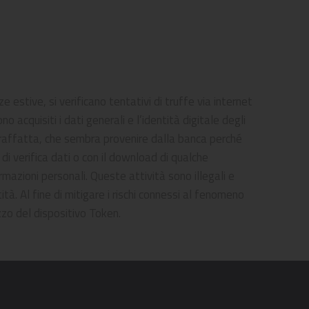
estive, si verificano tentativi di truffe via internet
o acquisiti i dati generali e l’identità digitale degli
ntraffatta, che sembra provenire dalla banca perché
a di verifica dati o con il download di qualche
mazioni personali. Queste attività sono illegali e
tà. Al fine di mitigare i rischi connessi al fenomeno
zzo del dispositivo Token.