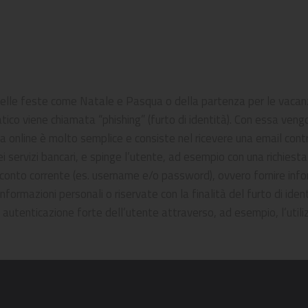
 delle feste come Natale e Pasqua o della partenza per le vacanze 
atico viene chiamata “phishing” (furto di identità). Con essa vengon
ffa online è molto semplice e consiste nel ricevere una email co
 dei servizi bancari, e spinge l’utente, ad esempio con una richiest
l conto corrente (es. username e/o password), ovvero fornire infor
ormazioni personali o riservate con la finalità del furto di identi
 autenticazione forte dell’utente attraverso, ad esempio, l’utili