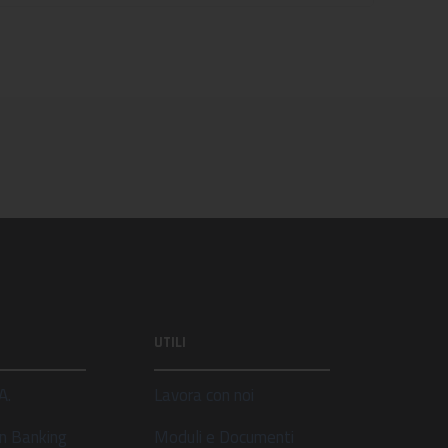
UTILI
A.
Lavora con noi
n Banking
Moduli e Documenti