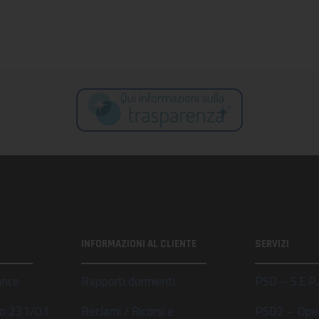
INFORMAZIONI AL CLIENTE
SERVIZI
ance
Rapporti dormienti
PSD – S.E.P.
ivo 231/01
Reclami / Ricorsi e
PSD2 – Ope