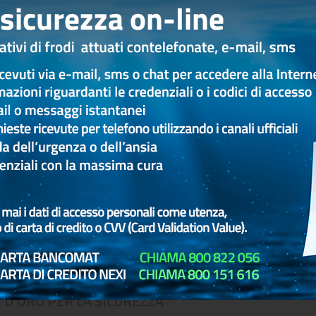
hé evidentemente contraffatti e presentano delle caratteristich
n contenuto generico di richiesta informazioni per un motivo n
nsione dell’account se l’utente non risponde o non compie l’azio
 D’ORO PER LA SICUREZZA