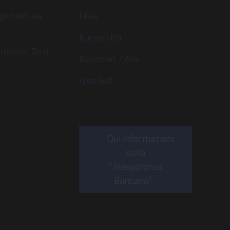
gamenti via
Filiali
Numeri Utili
 presso Terzi
Bancomat / Atm
Aree Self
Qui informazioni
sulla
“Trasparenza
Bancaria”