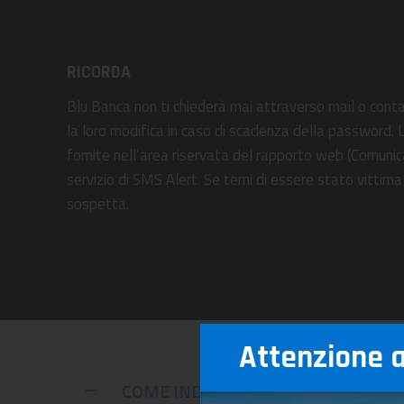
RICORDA
Blu Banca non ti chiederà mai attraverso mail o conta
la loro modifica in caso di scadenza della password. L
fornite nell’area riservata del rapporto web (Comunicazio
servizio di SMS Alert. Se temi di essere stato vittim
sospetta.
Attenzione ai
COME INDIVIDUARE IL TENTATIVO 