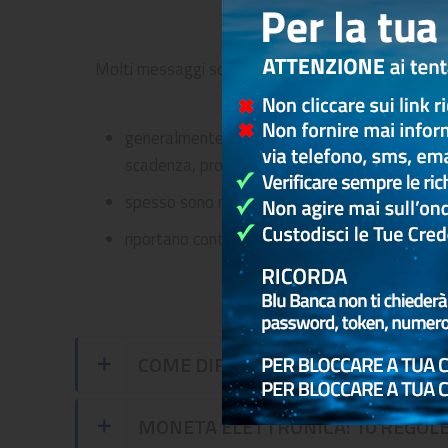
Molti messaggi sono facilmente riconoscibili perc
generalmente non sono personalizzati, hanno u
scadenza, problemi tecnici
spesso sono minacciosi, cioè intimano la sospe
riportano contenuti in italiano sgrammaticato
COME DIFENDERSI
MONETA ELETTRONICA: 10 REGOLE