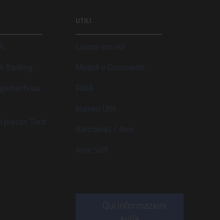
UTILI
A.
Lavora con noi
n Banking
Moduli e Documenti
gamenti via
Filiali
Numeri Utili
 presso Terzi
Bancomat / Atm
Aree Self
Qui informazioni
sulla