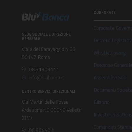
CORPORATE
Corporate Govern
SEDE SOCIALE E DIREZIONE
GENERALE
Decreto Legislat
Viale del Caravaggio n. 39
Whistleblowing
00147 Roma
Direzione General
06.51303111
Assemblea Soci
info@blubanca.it
Documenti Societa
CENTRO SERVIZI DIREZIONALI
Via Martiri delle Fosse
Bilancio
Ardeatine n.9 00049 Velletri
Investor Relation
(RM)
Comunicati Stamp
06.964401