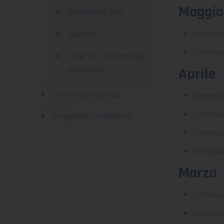
Maggio
Assemblea Soci
Comunica
Bilancio
Comunica
Pillar III – Informativa
al pubblico
Aprile
Comunicati Stampa
Comunica
Comunica
Corporate Governance
Comunica
Comunica
Marzo
Comunica
Comunica