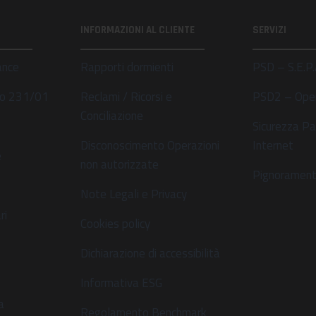
INFORMAZIONI AL CLIENTE
SERVIZI
ance
Rapporti dormienti
PSD – S.E.P.
ivo 231/01
Reclami / Ricorsi e
PSD2 – Ope
Conciliazione
Sicurezza Pa
Disconoscimento Operazioni
Internet
e
non autorizzate
Pignoramenti
Note Legali e Privacy
ri
Cookies policy
Dichiarazione di accessibilità
s
Informativa ESG
a
Regolamento Benchmark