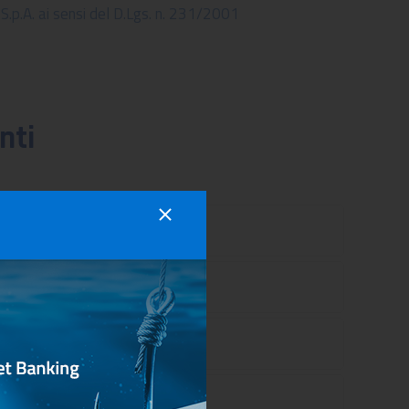
.p.A. ai sensi del D.Lgs. n. 231/2001
nti