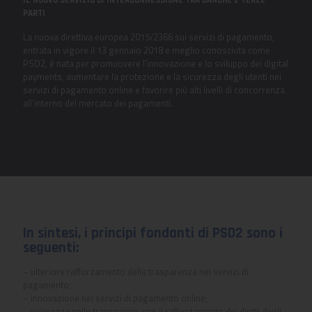
IL NUOVO SERVIZIO DI INTERCONNESSIONE TRA BANCHE E TERZE
PARTI
La nuova direttiva europea 2015/2366 sui servizi di pagamento,
entrata in vigore il 13 gennaio 2018 e meglio conosciuta come
PSD2, è nata per promuovere l’innovazione e lo sviluppo dei digital
payments, aumentare la protezione e la sicurezza degli utenti nei
servizi di pagamento online e favorire più alti livelli di concorrenza
all’interno del mercato dei pagamenti.
In sintesi, i principi fondanti di PSD2 sono i
seguenti:
– ulteriore rafforzamento della trasparenza nei servizi di
pagamento;
– innovazione nei servizi di pagamento online;
– sicurezza nelle transazioni, con il rafforzamento dei diritti degli