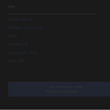
UTILI
Lavora con noi
Moduli e Documenti
Filiali
Numeri Utili
Bancomat / Atm
Aree Self
Qui informazioni sulla
“Trasparenza Bancaria”