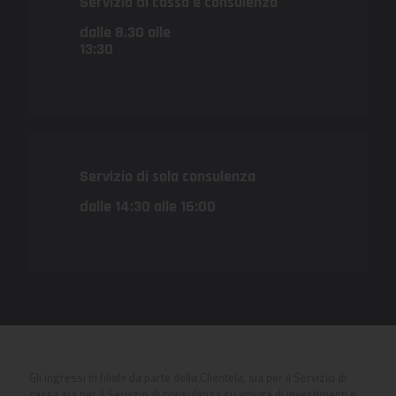
Servizio di cassa e consulenza
dalle 8.30 alle
13:30
Servizio di sola consulenza
dalle 14:30 alle 16:00
Gli ingressi in filiale da parte della Clientela, sia per il Servizio di
cassa sia per il Servizio di consulenza su attività di investimenti e