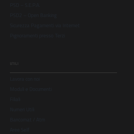
PSD – S.E.P.A.
PSD2 – Open Banking
Sicurezza Pagamenti via Internet
Pignoramenti presso Terzi
UTILI
Lavora con noi
Moduli e Documenti
Filiali
Numeri Utili
Bancomat / Atm
Aree Self