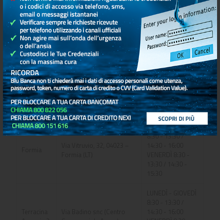
13:30 / 14:30 -
15:30
Terracina
Viale della Vittoria, 2
6.00 – 23.00 |
Agenzia 1
04019 - Terracina (LT)
TUTTI I GIORNI
LUNEDÌ - GIOVEDÌ
8:30 - 13:30 /
Roma
Via Oderisi da Gubbio,
14:30 - 16:00
Agenzia 5
20/22
VENERDÌ 8:30 -
13:30 / 14:30 -
15:30
LUNEDÌ - GIOVEDÌ
8:30 - 13:30 /
Via Vitruvio, 32, 04023 –
14:30 - 16:00
Formia
Formia (LT)
VENERDÌ 8:30 -
13:30 / 14:30 -
15:30
LUNEDÌ - GIOVEDÌ
8:30 - 13:30 /
Terracina
Via Badino snc (Centro
14:30 - 16:00