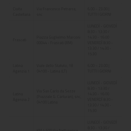
Civita
Via Francesco Petrarca,
6.00 – 23.00 |
Castellana
snc
TUTTI I GIORNI
LUNEDÌ - GIOVEDÌ
8:30 - 13:30 /
Piazza Guglielmo Marconi
14:30 - 16:00
Frascati
00044 - Frascati (RM)
VENERDÌ 8:30 -
13:30 / 14:30 -
15:30
Latina
Viale dello Statuto, 18
6.00 – 23.00 |
Agenzia 1
04100 - Latina (LT)
TUTTI I GIORNI
LUNEDÌ - GIOVEDÌ
8:30 - 13:30 /
Via San Carlo da Sezze
Latina
14:30 - 16:00
(Piazzale G. Carturan), snc,
Agenzia 2
VENERDÌ 8:30 -
04100 Latina
13:30 / 14:30 -
15:30
LUNEDÌ - GIOVEDÌ
8:30 - 13:30 /
KM 4.600 Via Nettunense