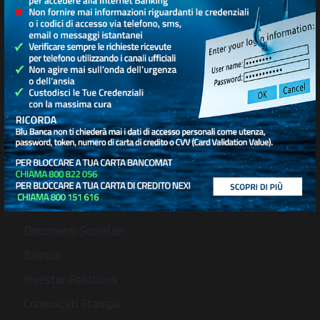
CORPORATE
Corporate Governance
Decreto Legislativo 231/01
Whistleblowing
Direzione Generale
Assemblea Soci
Documenti Societari
Bilancio
Investor Relations
Comunicati Stampa