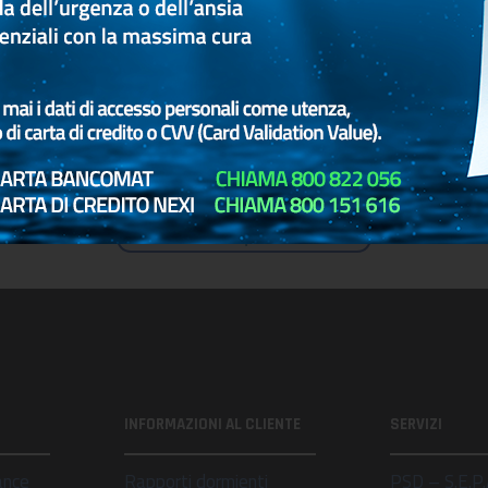
Guida al Mutuo Ipotecario in Parole Semplici
INFORMAZIONI AL CLIENTE
SERVIZI
ance
Rapporti dormienti
PSD – S.E.P.