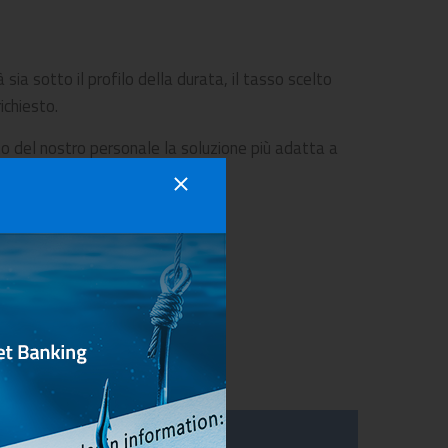
sia sotto il profilo della durata, il tasso scelto
ichiesto.
to del nostro personale la soluzione più adatta a