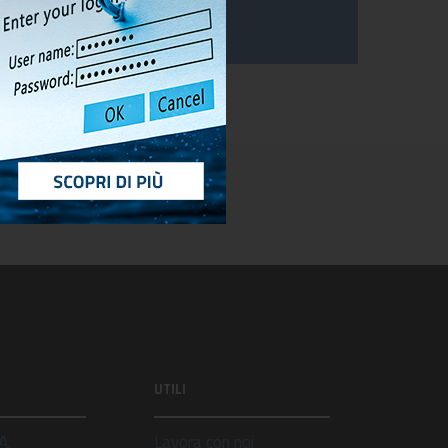
UTILI
A.
Lavora con noi