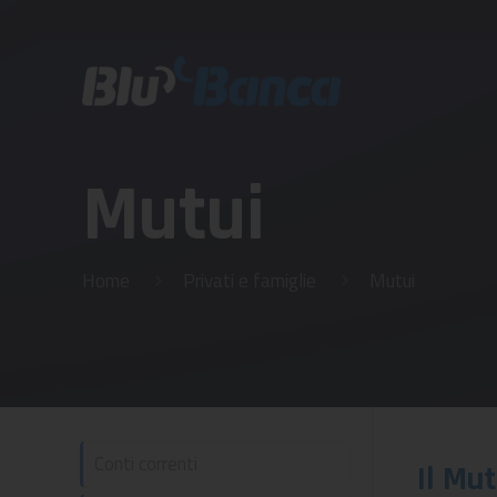
Mutui
Home
Privati e famiglie
Mutui
Conti correnti
Il Mu