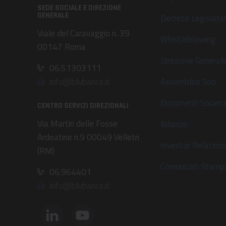
SEDE SOCIALE E DIREZIONE
GENERALE
Decreto Legislat
Viale del Caravaggio n. 39
Whistleblowing
00147 Roma
Direzione General
06.51303111
Assemblea Soci
info@blubanca.it
Documenti Societa
CENTRO SERVIZI DIREZIONALI
Via Martiri delle Fosse
Bilancio
Ardeatine n.9 00049 Velletri
Investor Relation
(RM)
Comunicati Stamp
06.964401
info@blubanca.it