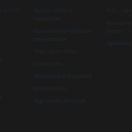
ivo 231/01
Reclami / Ricorsi e
PSD2 – Ope
Conciliazione
Sicurezza Pa
Disconoscimento Operazioni
Internet
e
non autorizzate
Pignoramenti
Note Legali e Privacy
ri
Cookies policy
Dichiarazione di accessibilità
s
Informativa ESG
a
Regolamento Benchmark