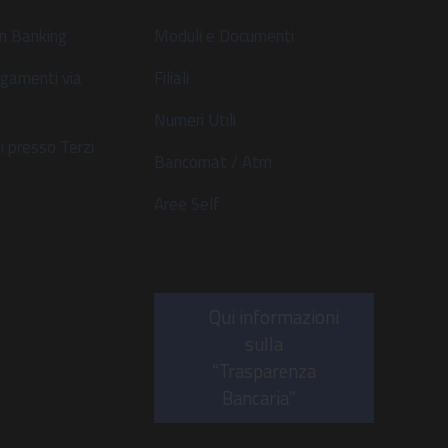
n Banking
Moduli e Documenti
gamenti via
Filiali
Numeri Utili
 presso Terzi
Bancomat / Atm
Aree Self
Qui informazioni
sulla
“Trasparenza
Bancaria”