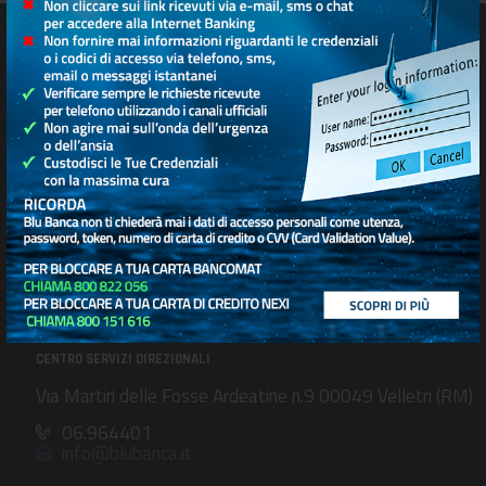
SEDE SOCIALE E DIREZIONE GENERALE
Viale del Caravaggio n. 39 00147 Roma
06.51303111
info@blubanca.it
CENTRO SERVIZI DIREZIONALI
Via Martiri delle Fosse Ardeatine n.9 00049 Velletri (RM)
06.964401
info@blubanca.it