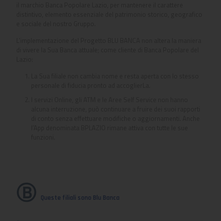
il marchio Banca Popolare Lazio, per mantenere il carattere
distintivo, elemento essenziale del patrimonio storico, geografico
e sociale del nostro Gruppo.
L’implementazione del Progetto BLU BANCA non altera la maniera
di vivere la Sua Banca attuale; come cliente di Banca Popolare del
Lazio:
La Sua filiale non cambia nome e resta aperta con lo stesso
personale di fiducia pronto ad accoglierLa.
I servizi Online, gli ATM e le Aree Self Service non hanno
alcuna interruzione, può continuare a fruire dei suoi rapporti
di conto senza effettuare modifiche o aggiornamenti. Anche
l’App denominata BPLAZIO rimane attiva con tutte le sue
funzioni.
Ⓑ
Queste filiali sono Blu Banca