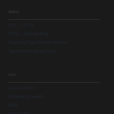
SERVIZI
PSD – S.E.P.A.
PSD2 – Open Banking
Sicurezza Pagamenti via Internet
Pignoramenti presso Terzi
UTILI
Lavora con noi
Moduli e Documenti
Filiali
Numeri Utili