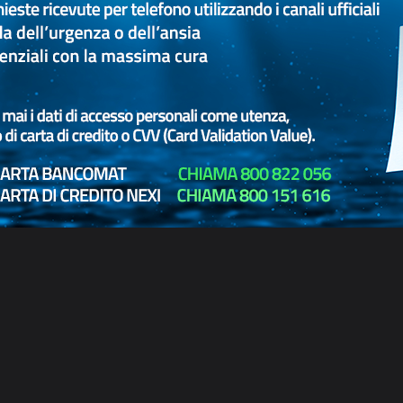
,
lo: