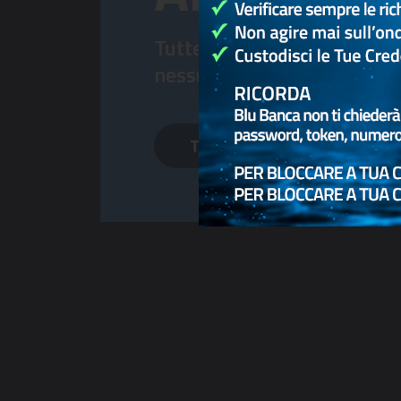
Tutte le operazioni di cassa
nessuna attesa allo sportel
Tutte le AREA SELF