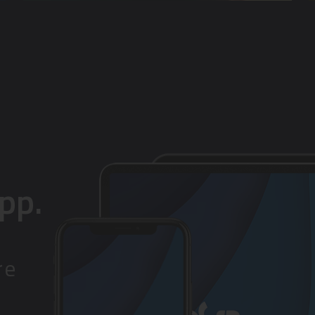
pp.
re