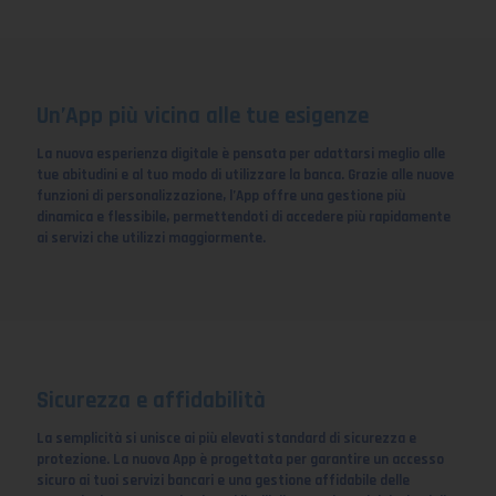
Un’App più vicina alle tue esigenze
La nuova esperienza digitale è pensata per adattarsi meglio alle
tue abitudini e al tuo modo di utilizzare la banca. Grazie alle nuove
funzioni di personalizzazione, l’App offre una gestione più
dinamica e flessibile, permettendoti di accedere più rapidamente
ai servizi che utilizzi maggiormente.
Sicurezza e affidabilità
La semplicità si unisce ai più elevati standard di sicurezza e
protezione. La nuova App è progettata per garantire un accesso
sicuro ai tuoi servizi bancari e una gestione affidabile delle