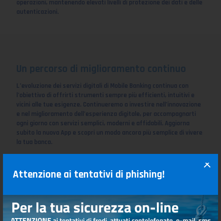
operazioni, mantenendo elevati livelli di protezione dei dati e delle
autenticazioni.
Un percorso di miglioramento continuo
L’evoluzione dei servizi digitali di Mobile Banking continua con
l’obiettivo di offrirti strumenti sempre più efficienti, intuitivi e
vicini alle tue esigenze. Continueremo a investire nell’innovazione
e nel miglioramento dell’esperienza digitale, per accompagnarti
ogni giorno con servizi semplici, moderni e affidabili. Aggiorna
subito la nuova App e scopri un modo ancora più semplice di vivere
la tua banca.
Attenzione ai tentativi di phishing!