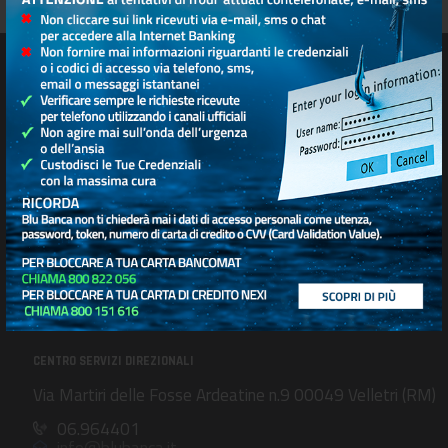
SEDE SOCIALE E DIREZIONE GENERALE
Viale del Caravaggio n. 39 00147 Roma
06.51303111
info@blubanca.it
CENTRO SERVIZI DIREZIONALI
Via Martiri delle Fosse Ardeatine n.9 00049 Velletri (RM)
06.964401