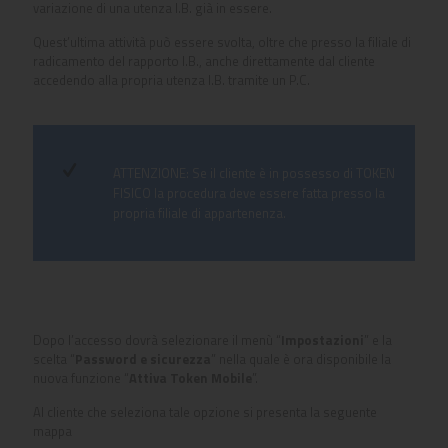
variazione di una utenza I.B. già in essere.
Quest’ultima attività può essere svolta, oltre che presso la filiale di
radicamento del rapporto I.B., anche direttamente dal cliente
accedendo alla propria utenza I.B. tramite un P.C.
ATTENZIONE: Se il cliente è in possesso di TOKEN
FISICO la procedura deve essere fatta presso la
propria filiale di appartenenza.
Dopo l’accesso dovrà selezionare il menù “
Impostazioni
” e la
scelta “
Password e sicurezza
” nella quale è ora disponibile la
nuova funzione “
Attiva Token Mobile
”.
Al cliente che seleziona tale opzione si presenta la seguente
mappa