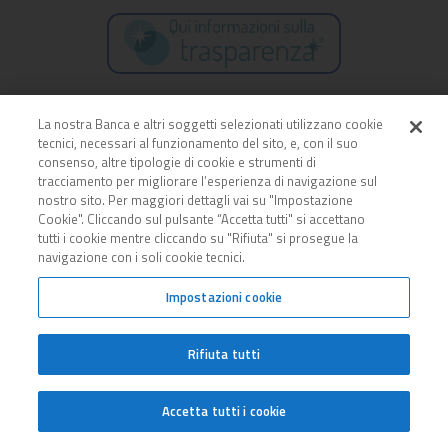
La nostra Banca e altri soggetti selezionati utilizzano cookie
tecnici, necessari al funzionamento del sito, e, con il suo
consenso, altre tipologie di cookie e strumenti di
tracciamento per migliorare l’esperienza di navigazione sul
nostro sito. Per maggiori dettagli vai su "Impostazione
Cookie". Cliccando sul pulsante “Accetta tutti" si accettano
tutti i cookie mentre cliccando su "Rifiuta" si prosegue la
navigazione con i soli cookie tecnici.
Impostazioni cookie
SEDE SOCIALE E DIREZIONE GENERALE
Viale del Caravaggio n. 39 00147 Roma
Rifiuta tutti
06.51303111
info@blubanca.it
Accetta tutti i cookie
CENTRO SERVIZI DIREZIONALI