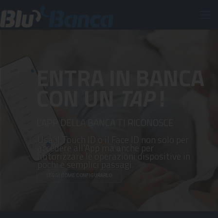
ENTRA IN BANCA
CON UN
TAP
!
L'APP DELLA BANCA TI RICONOSCE
Usa il Touch ID o il Face ID non solo per
accedere all'App ma anche per
autorizzare le operazioni dispositive in
pochi e semplici passagi.
LEGGI COME CONFIGURARLO