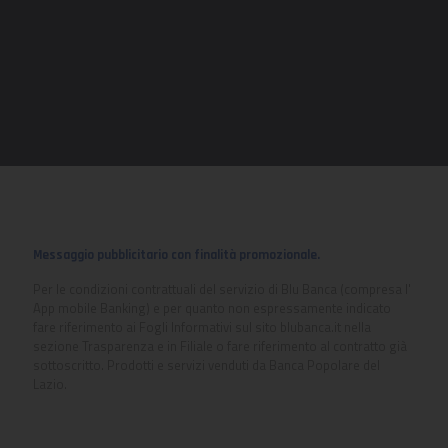
Messaggio pubblicitario con finalità promozionale.
Per le condizioni contrattuali del servizio di Blu Banca (compresa l'
App mobile Banking) e per quanto non espressamente indicato
fare riferimento ai Fogli Informativi sul sito blubanca.it nella
sezione Trasparenza e in Filiale o fare riferimento al contratto già
sottoscritto. Prodotti e servizi venduti da Banca Popolare del
Lazio.