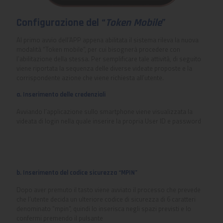
Configurazione del “
Token Mobile
”
Al primo avvio dell’APP appena abilitata il sistema rileva la nuova
modalità “Token mobile”, per cui bisognerà procedere con
l’abilitazione della stessa. Per semplificare tale attività, di seguito
viene riportata la sequenza delle diverse videate proposte e la
corrispondente azione che viene richiesta all’utente.
a. Inserimento delle credenziali
Avviando l’applicazione sullo smartphone viene visualizzata la
videata di login nella quale inserire la propria User ID e password
b. Inserimento del codice sicurezza “MPIN”
Dopo aver premuto il tasto
viene avviato il processo che prevede
che l’utente decida un ulteriore codice di sicurezza di 6 caratteri
denominato “mpin”, quindi lo inserisca negli spazi previsti e lo
confermi premendo il pulsante