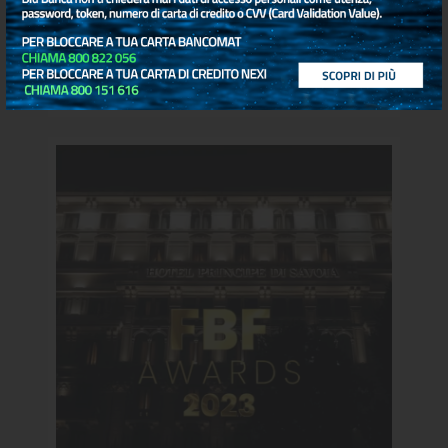
Blu Banca è main sponsor del Primo
Congresso Giuridico Forense del
Lazio
0
Read more